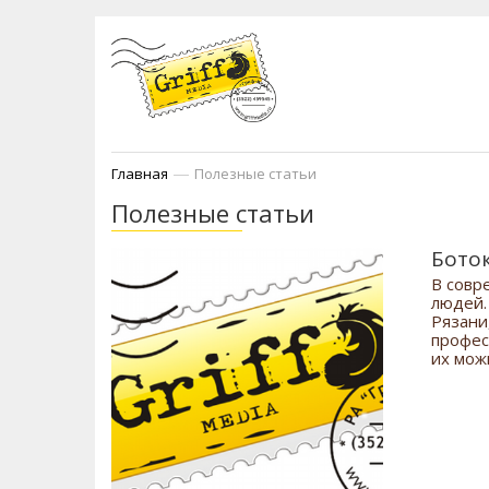
—
Главная
Полезные статьи
Полезные статьи
Боток
В совр
людей.
Рязани
профес
их мож