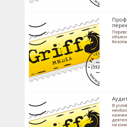
Проф
пере
Перево
объясн
безопа
Аудит
В усло
необхо
назнач
деятел
на кон