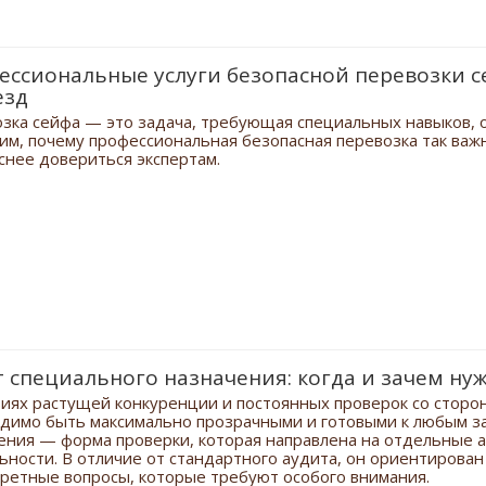
ессиональные услуги безопасной перевозки 
езд
зка сейфа — это задача, требующая специальных навыков, о
им, почему профессиональная безопасная перевозка так важн
снее довериться экспертам.
 специального назначения: когда и зачем ну
виях растущей конкуренции и постоянных проверок со стор
димо быть максимально прозрачными и готовыми к любым за
ения — форма проверки, которая направлена на отдельные 
ьности. В отличие от стандартного аудита, он ориентирова
кретные вопросы, которые требуют особого внимания.