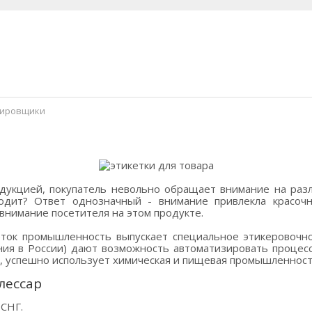
тировщики
дукцией, покупатель невольно обращает внимание на раз
одит? Ответ однозначный - внимание привлекла красочна
внимание посетителя на этом продукте.
еток промышленность выпускает специальное этикеровочн
ия в России) дают возможность автоматизировать процес
, успешно использует химическая и пищевая промышленности
лессар
 СНГ.