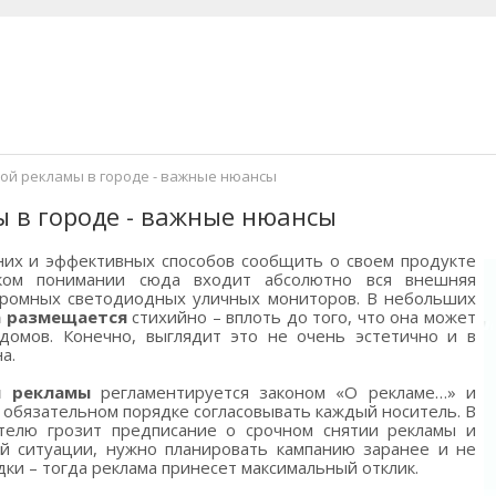
й рекламы в городе - важные нюансы
 в городе - важные нюансы
них и эффективных способов сообщить о своем продукте
ком понимании сюда входит абсолютно вся внешняя
громных светодиодных уличных мониторов. В небольших
а размещается
стихийно – вплоть до того, что она может
домов. Конечно, выглядит это не очень эстетично и в
а.
й рекламы
регламентируется законом «О рекламе…» и
 обязательном порядке согласовывать каждый носитель. В
телю грозит предписание о срочном снятии рекламы и
й ситуации, нужно планировать кампанию заранее и не
ки – тогда реклама принесет максимальный отклик.