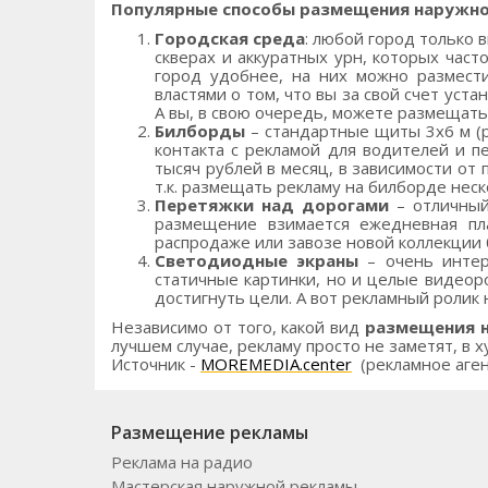
Популярные способы размещения наружно
Городская среда
: любой город только 
скверах и аккуратных урн, которых част
город удобнее, на них можно размести
властями о том, что вы за свой счет ус
А вы, в свою очередь, можете размещать
Билборды
– стандартные щиты 3х6 м (ра
контакта с рекламой для водителей и 
тысяч рублей в месяц, в зависимости от
т.к. размещать рекламу на билборде нес
Перетяжки над дорогами
– отличный
размещение взимается ежедневная пла
распродаже или завозе новой коллекции
Светодиодные экраны
– очень интер
статичные картинки, но и целые видеор
достигнуть цели. А вот рекламный ролик
Независимо от того, какой вид
размещения 
лучшем случае, рекламу просто не заметят, в
Источник -
MOREMEDIA.center
(рекламное аген
Размещение рекламы
Реклама на радио
Мастерская наружной рекламы