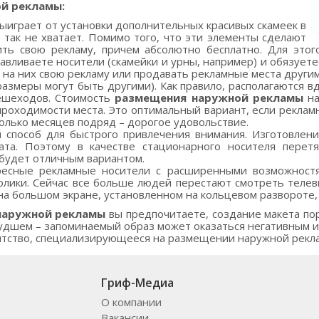
й рекламы:
выиграет от установки дополнительных красивых скамеек в
о так не хватает. Помимо того, что эти элементы сделают
ть свою рекламу, причем абсолютно бесплатно. Для этог
танавливаете носители (скамейки и урны, например) и обязу
 на них свою рекламу или продавать рекламные места други
змеры могут быть другими). Как правило, располагаются вд
пешеходов. Стоимость
размещения наружной рекламы
на
 проходимости места. Это оптимальный вариант, если реклам
колько месяцев подряд – дорогое удовольствие.
 способ для быстрого привлечения внимания. Изготовлени
та. Поэтому в качестве стационарного носителя перет
 будет отличным вариантом.
есные рекламные носители с расширенными возможностям
олики. Сейчас все больше людей перестают смотреть телев
 на большом экране, установленном на кольцевом развороте,
наружной рекламы
вы предпочитаете, создание макета пор
 худшем – запоминаемый образ может оказаться негативным и
тство, специализирующееся на размещении наружной рекла
Гриф-Медиа
О компании
Вакансии