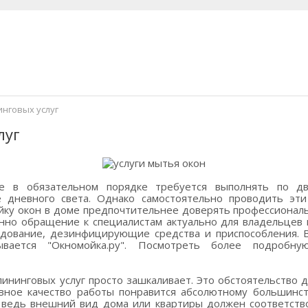
нговых услуг
луг
е в обязательном порядке требуется выполнять по д
 дневного света. Однако самостоятельно проводить эт
ойку окон в доме предпочтительнее доверять профессионал
енно обращение к специалистам актуально для владельцев к
дование, дезинфицирующие средства и приспособления. В
ывается "Окномойка.ру". Посмотреть более подроб
лининговых услуг просто зашкаливает. Это обстоятельство
авное качество работы понравится абсолютному большинст
, ведь внешний вид дома или квартиры должен соответст