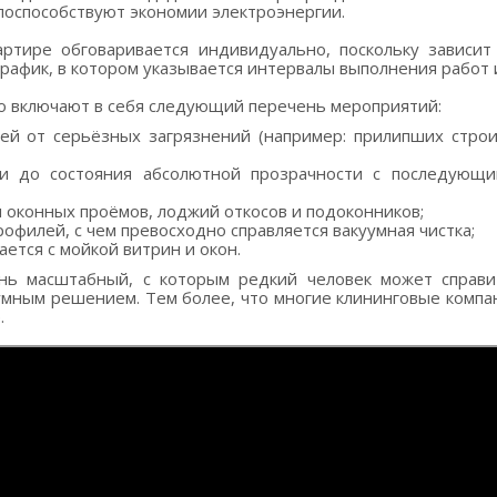
оспособствуют экономии электроэнергии.
ртире обговаривается индивидуально, поскольку зависит
график, в котором указывается интервалы выполнения работ 
но включают в себя следующий перечень мероприятий:
тей от серьёзных загрязнений (например: прилипших строи
и до состояния абсолютной прозрачности с последующи
 оконных проёмов, лоджий откосов и подоконников;
офилей, с чем превосходно справляется вакуумная чистка;
ается с мойкой витрин и окон.
нь масштабный, с которым редкий человек может справи
умным решением. Тем более, что многие клининговые компан
.