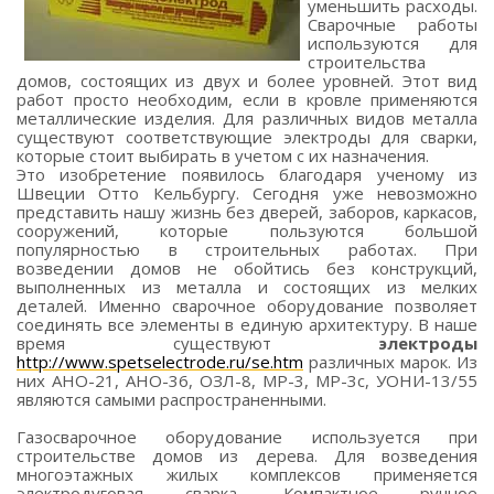
уменьшить расходы.
Сварочные работы
используются для
строительства
домов, состоящих из двух и более уровней. Этот вид
работ просто необходим, если в кровле применяются
металлические изделия. Для различных видов металла
существуют соответствующие электроды для сварки,
которые стоит выбирать в учетом с их назначения.
Это изобретение появилось благодаря ученому из
Швеции Отто Кельбургу. Сегодня уже невозможно
представить нашу жизнь без дверей, заборов, каркасов,
сооружений, которые пользуются большой
популярностью в строительных работах. При
возведении домов не обойтись без конструкций,
выполненных из металла и состоящих из мелких
деталей. Именно сварочное оборудование позволяет
соединять все элементы в единую архитектуру. В наше
время существуют
электроды
http://www.spetselectrode.ru/se.htm
различных марок. Из
них АНО-21, АНО-36, ОЗЛ-8, МР-3, МР-3с, УОНИ-13/55
являются самыми распространенными.
Газосварочное оборудование используется при
строительстве домов из дерева. Для возведения
многоэтажных жилых комплексов применяется
электродуговая сварка. Компактное ручное