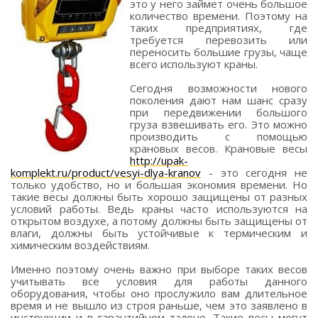
это у него займет очень большое
количество времени. Поэтому на
таких предприятиях, где
требуется перевозить или
переносить большие грузы, чаще
всего используют краны.
Сегодня возможности нового
поколения дают нам шанс сразу
при передвижении большого
груза взвешивать его. Это можно
производить с помощью
крановых весов. Крановые весы
http://upak-
komplekt.ru/product/vesyi-dlya-kranov
- это сегодня не
только удобство, но и большая экономия времени. Но
такие весы должны быть хорошо защищены от разных
условий работы. Ведь краны часто используются на
открытом воздухе, а потому должны быть защищены от
влаги, должны быть устойчивые к термическим и
химическим воздействиям.
Именно поэтому очень важно при выборе таких весов
учитывать все условия для работы данного
оборудования, чтобы оно прослужило вам длительное
время и не вышло из строя раньше, чем это заявлено в
инструкции и в гарантийном талоне. Такие весы могут