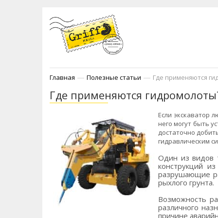
—
—
Главная
Полезные статьи
Где применяются ги
Где применяются гидромолоты
Если экскаватор 
него могут быть у
достаточно добить
гидравлическим си
Один из видов 
конструкций из
разрушающие ра
рыхлого грунта.
Возможность ра
различного назн
причине аварийн