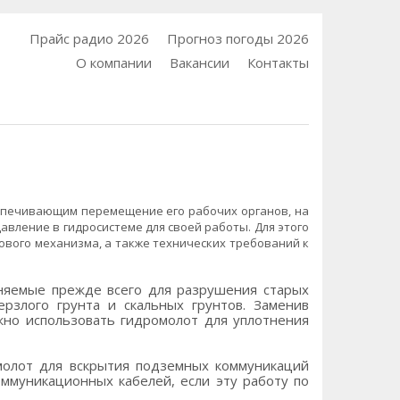
Прайс радио 2026
Прогноз погоды 2026
О компании
Вакансии
Контакты
еспечивающим перемещение его рабочих органов, на
вление в гидросистеме для своей работы. Для этого
ового механизма, а также технических требований к
няемые прежде всего для разрушения старых
рзлого грунта и скальных грунтов. Заменив
жно использовать гидромолот для уплотнения
молот для вскрытия подземных коммуникаций
оммуникационных кабелей, если эту работу по