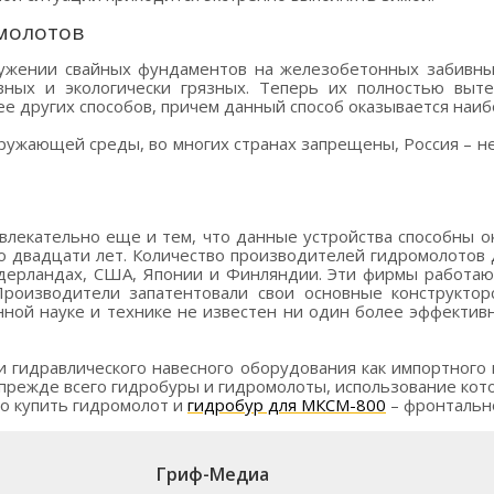
молотов
ужении свайных фундаментов на железобетонных забивных
ных и экологически грязных. Теперь их полностью выте
е других способов, причем данный способ оказывается наи
жающей среды, во многих странах запрещены, Россия – не 
лекательно еще и тем, что данные устройства способны о
до двадцати лет. Количество производителей гидромолотов 
дерландах, США, Японии и Финляндии. Эти фирмы работают 
Производители запатентовали свои основные конструктор
нной науке и технике не известен ни один более эффектив
и гидравлического навесного оборудования как импортного 
 прежде всего гидробуры и гидромолоты, использование ко
но купить гидромолот и
гидробур для МКСМ-800
– фронтально
Гриф-Медиа