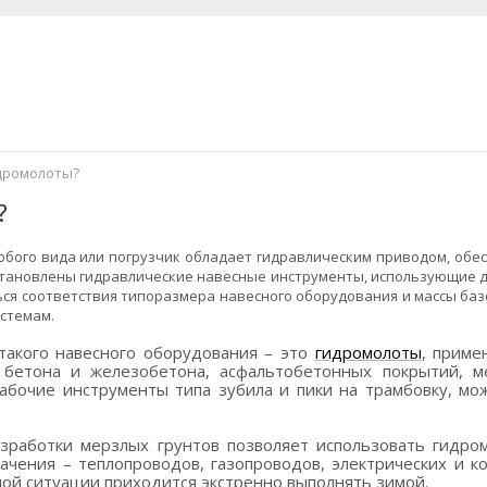
дромолоты?
?
любого вида или погрузчик обладает гидравлическим приводом, об
становлены гидравлические навесные инструменты, использующие да
ся соответствия типоразмера навесного оборудования и массы баз
стемам.
такого навесного оборудования – это
гидромолоты
, приме
 бетона и железобетона, асфальтобетонных покрытий, ме
бочие инструменты типа зубила и пики на трамбовку, мо
зработки мерзлых грунтов позволяет использовать гидро
ачения – теплопроводов, газопроводов, электрических и к
ой ситуации приходится экстренно выполнять зимой.